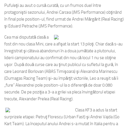
Pufuleţii au avut o cursă curată, cu un frumos duel între
protagoniştii sezonului, Andrei Carcea (JMS Performance) obţinând
în final pole position-ul, fiind urmat de Andrei Mărgărit (Real Racing)
şi Eduard Petrache (JMS Performance).
Cea mai disputată clasă a
fost din nou clasa Mini, care a afişat la start 13 piloţi. Chiar dacă s-au
înregistrat şi câteva abandonuri în a doua jumătate a plutonului,
liderii campionatului au confirmat din nou că locul 1 nu se obţine
uşor. După două curse care au ţinut publicul cu sufletul la gură, în
care Leonard Borlovan (ABAS Timişoara) şi Alexandra Marinescu
(Dumagas Racing Team) şi-au împărţit victoriile, Leo a reuşit să îi
„fure” Alexandrei pole position-ul la o diferenţă de doar 0.080
secunde. De pe poziţia a 3-a a grilei va pleca învingătorul etapei
trecute, Alexander Prelea (Real Racing).
Clasa KF3 a adus la start
surprizele etapei: Petruţ Florescu (Urban Fast) şi Andrei Vajda (Go
Kart Team). La începutul anului Andrei s-a mutat în Italia pentru a