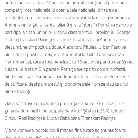
putea concura la clasa Mini, care nu permite piloţilor să participe la
competiţii internaţionale, ci doar la cele naţionale, din ţara de
rezidenţă. Cum vârsta i-a permis promovarea la o clasă superioară,
Andrei a renunţat la licenţa italiană şi s-a întors în România pentru a
participa la clasa juniorilor. Liderul clasamentului provizoriu, George
Pintea (Transkart Racing) s-a impus însă în faţa lui Andrei, care va
pleca mâine din poziţia a doua. Alexandru Pitulea (Urban Fast) va
pleca de pe poziţia a treia, în detrimentul lui Gabi Tomescu (JMS
Performance), care a fost penalizat cu 10 secunde pentru depăşirea
culoarului la start. Din păcate, Petruţ a avut parte de o zi nefastă,
fiind nevoit să se supună abandonurilor tehnice în ambele manşe
de calificare, deşi palmaresul şi cronometrele îl prezentau ca unul
dintre favoriţi.
Clasa KZ2 a avut din păcate o prezenţă slabă, cele trei poziţii ale
grilei de duminică fiind ocupate de Viktor Ştefan (CSSK), Eduard
Bîrloiu (Real Racing) şi Lucian Babaioana (Transkart Racing).
Mâine vor avea loc cele două manşe finale care se anunţă foarte
disputate: „minioţii” sunt, ca întotdeauna, pregătiţi de spectacol, iar