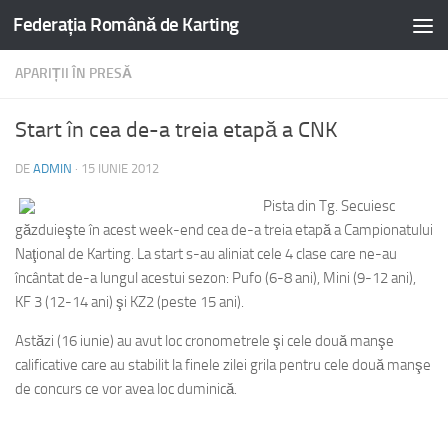
Federația Română de Karting
APARIȚII ÎN PRESĂ
Start în cea de-a treia etapă a CNK
DE
ADMIN
·
15 IUNIE 2012
Pista din Tg. Secuiesc
găzduieşte în acest week-end cea de-a treia etapă a Campionatului
Naţional de Karting. La start s-au aliniat cele 4 clase care ne-au
încântat de-a lungul acestui sezon: Pufo (6-8 ani), Mini (9-12 ani),
KF 3 (12-14 ani) şi KZ2 (peste 15 ani).
Astăzi (16 iunie) au avut loc cronometrele şi cele două manşe
calificative care au stabilit la finele zilei grila pentru cele două manşe
de concurs ce vor avea loc duminică.