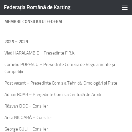
Federația Română de Karting
MEMBRII CONSILIULUI FEDERAL
2025
–
2029
Vlad HARALAMBIE – Președinte F.R.K.
Corneliu POPESCU – Președinte Comisia de Regulamente și
Competiții
Post vacant – Președinte Comisia Tehnică, Omologări și Piste
Adrian BOAR – Președinte Comisia Centrală de Arbitri
Răzvan CIOC – Consilier
Anca NICOARĂ – Consilier
George GULI – Consilier