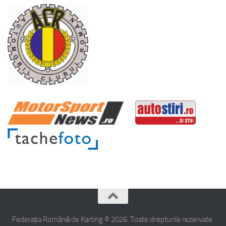
Federația Română de Karting © 2026. Toate drepturile rezervate.