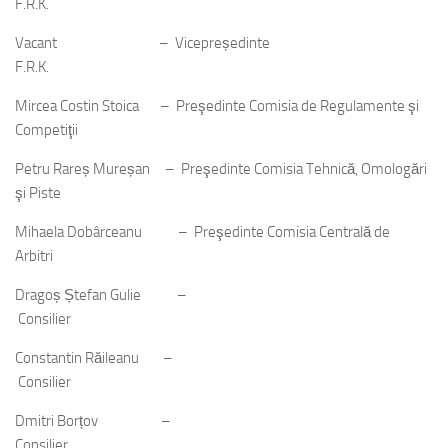
F.R.K.
Vacant – Vicepreședinte
F.R.K.
Mircea Costin Stoica – Preşedinte Comisia de Regulamente şi
Competiţii
Petru Rareș Mureșan – Preşedinte Comisia Tehnică, Omologări
şi Piste
Mihaela Dobârceanu – Preşedinte Comisia Centrală de
Arbitri
Dragoș Ștefan Gulie –
Consilier
Constantin Răileanu –
Consilier
Dmitri Borțov –
Consilier