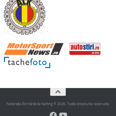
Federația Română de Karting © 2026. Toate drepturile rezervate.