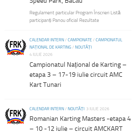
Speed Park, Bacău
Regulament particular Program Înscrieri Listă
participanți Panou oficial Rezultate
CALENDAR INTERN
/
CAMPIONATE
/
CAMPIONATUL
NAȚIONAL DE KARTING
/
NOUTĂȚI
4 IULIE 2026
Campionatul Național de Karting –
etapa 3 – 17-19 iulie circuit AMC
Kart Tunari
CALENDAR INTERN
/
NOUTĂȚI
3 IULIE 2026
Romanian Karting Masters -etapa 4
– 10 -12 iulie – circuit AMCKART