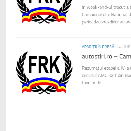
In week-end-ul trecut a a
Campionatului National de 
perioadaconcediilor au av
APARIȚII ÎN PRESĂ
24 IULI
autostiri.ro – Cam
Rezumatul etapei a IV-a 
circuitul AMC Kart din Bu
taxelor de...