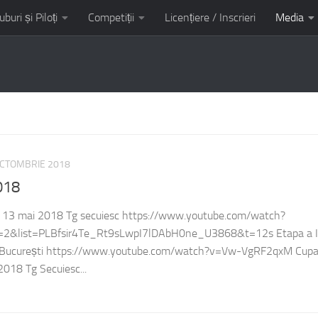
uburi și Piloți
Competiții
Licențiere / Inscrieri
Media
it AMC Kart Tunari
OCTOMBRIE 2018
018
– 13 mai 2018 Tg secuiesc https://www.youtube.com/watch?
&list=PLBfsir4Te_Rt9sLwpI7lDAbH0ne_U3868&t=12s Etapa a II
 București https://www.youtube.com/watch?v=Vw-VgRF2qxM Cup
2018 Tg Secuiesc...