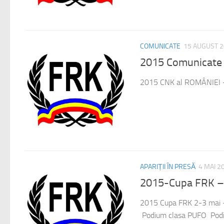
COMUNICATE
15 AUGUST 
2015 Comunicate 
2015 CNK al ROMÂNIEI – 
APARIȚII ÎN PRESĂ
4 MAI 2
2015-Cupa FRK –
2015 Cupa FRK 2-3 mai 
Podium clasa PUFO Podi