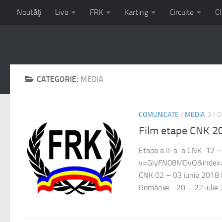
Noutăţi
Live
FRK
Karting
Circuite
Cl
Campionatul Național de Karting – etapa 3 – 17-19 iulie circu
CATEGORIE:
MEDIA
COMUNICATE
/
MEDIA
31 
Film etape CNK 2
Etapa a II-a a CNK 12 
v=GIyFN08MDvQ&index=2
CNK 02 – 03 iunie 2018
României –20 – 22 iulie 