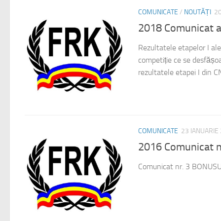
COMUNICATE
/
NOUTĂȚI
20
2018 Comunicat a
Rezultatele etapelor I a
competiție ce se desfășo
rezultatele etapei I din CN
COMUNICATE
23 IANUARIE
2016 Comunicat 
Comunicat nr. 3 BONUS