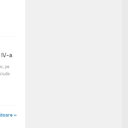
 IV-a
c, pe
 ciuda
toare »