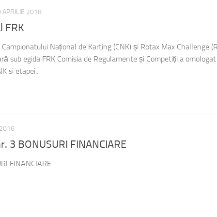
 APRILIE 2018
l FRK
le Campionatului Național de Karting (CNK) și Rotax Max Challenge 
ară sub egida FRK Comisia de Regulamente și Competiții a omologat
K si etapei...
 2016
nr. 3 BONUSURI FINANCIARE
URI FINANCIARE