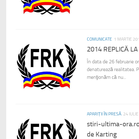
COMUNICATE
1 MARTIE 20
2014 REPLICĂ L
În data de 26 februarie o
denaturează realitatea. P
menţionăm că nu...
APARIȚII ÎN PRESĂ
24 IULI
stiri-ultima-ora.
de Karting