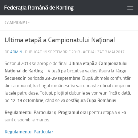
Federația Română de Karting
CAMPIONATE
Ultima etapă a Campionatului Național
DE
ADMIN
· PUBLICAT
19 SEPTEMBRIE 2013
· ACTUALIZAT
3 MAI 2017
Sezonul 2013 se apropie de final.
Ultima etapă a Campionatului
Național de Karting
– Viteză pe Circuit se va desfășura la
Târgu
Secuiesc
în perioada
28-29 septembrie
. După ultimele confruntări
din campionat, kartingul românesc își va cunoaște oficial campionii
la cele patru clase. Totuși, piloții și cluburile se vor reuni încă o dată,
pe
12-13 octombrie
, când se va desfășura
Cupa României
.
Regulamentul Particular
și
Programul orar
pentru etapa a VI-a
sunt disponibile mai jos.
Regulamentul Particular