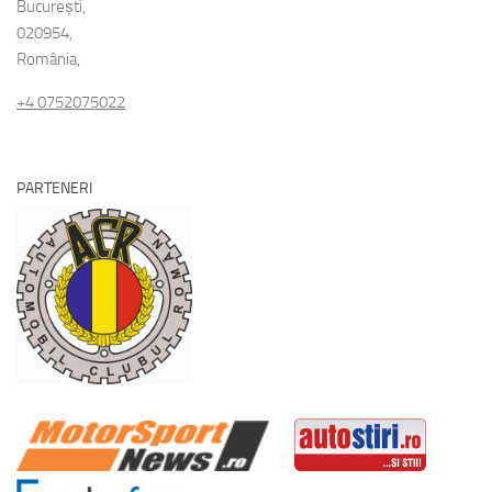
București,
020954,
România,
+4 0752075022
PARTENERI