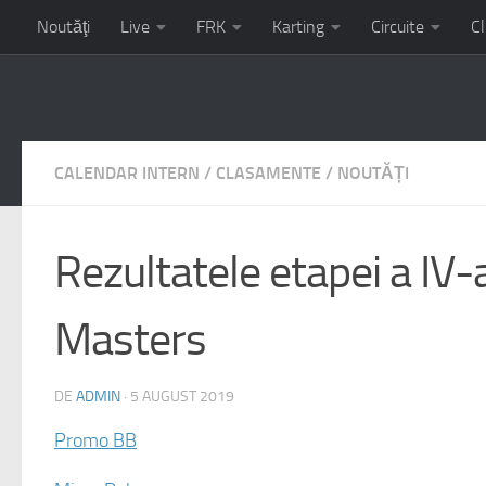
Noutăţi
Live
FRK
Karting
Circuite
Cl
Campionatul Național de Karting – etapa 3 – 17-19 iulie circu
CALENDAR INTERN
/
CLASAMENTE
/
NOUTĂȚI
Rezultatele etapei a IV-
Masters
DE
ADMIN
·
5 AUGUST 2019
Promo BB