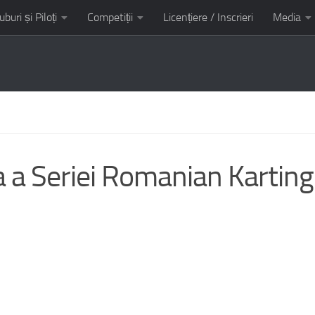
uburi și Piloți
Competiții
Licențiere / Inscrieri
Media
it AMC Kart Tunari
a a Seriei Romanian Karting