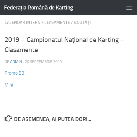
Federația Română de Karting
CALENDAR INTERN
/
CLASAMENTE
/
NOUTĂȚI
2019 – Campionatul Național de Karting –
Clasamente
DE
ADMIN
·
20 SEPTEMBRIE 2019
Promo BB
Mini
DE ASEMENEA, AI PUTEA DORI...