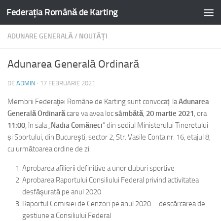
Federația Română de Karting
ADUNARE GENERALĂ
/
NOUTĂȚI
Adunarea Generală Ordinară
DE
ADMIN
·
17 FEBRUARIE 2021
Membrii Federaţiei Române de Karting sunt convocați la
Adunarea
Generală Ordinară
care va avea loc
sâmbătă
,
20 martie 2021
, ora
11:00
, în sala „
Nadia Comăneci
” din sediul Ministerului Tineretului
și Sportului, din Bucureşti, sector 2, Str. Vasile Conta nr. 16, etajul 8,
cu următoarea ordine de zi:
Aprobarea afilierii definitive a unor cluburi sportive
Aprobarea Raportului Consiliului Federal privind activitatea
desfăşurată pe anul 2020.
Raportul Comisiei de Cenzori pe anul 2020 – descărcarea de
gestiune a Consiliului Federal