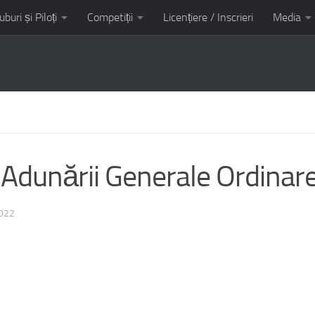
uburi și Piloți
Competiții
Licențiere / Inscrieri
Media
it AMC Kart Tunari
 Adunării Generale Ordinar
022