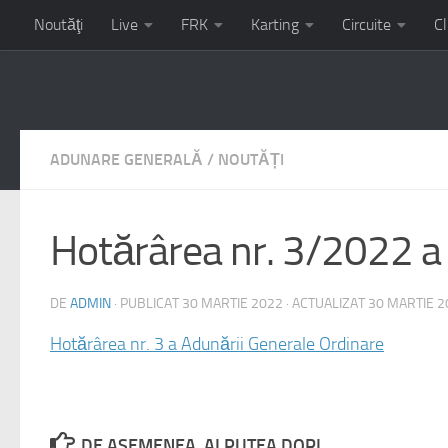
Noutăţi
Live
FRK
Karting
Circuite
Cl
Campionatul Național de Karting – etapa 3 – 17-19 iulie circu
ADUNARE GENERALĂ
/
NOUTĂȚI
Hotărârea nr. 3/2022 a
DE
ADMIN
· PUBLICAT
30 MARTIE 2022
· ACTUALIZAT
30 MARTIE 2
Hotărârea nr. 3 a Adunării Generale Ordinare
DE ASEMENEA, AI PUTEA DORI...