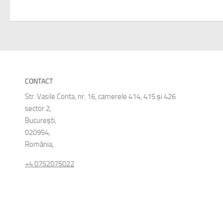
CONTACT
Str. Vasile Conta, nr. 16, camerele 414, 415 și 426
sector 2,
București,
020954,
România,
+4 0752075022