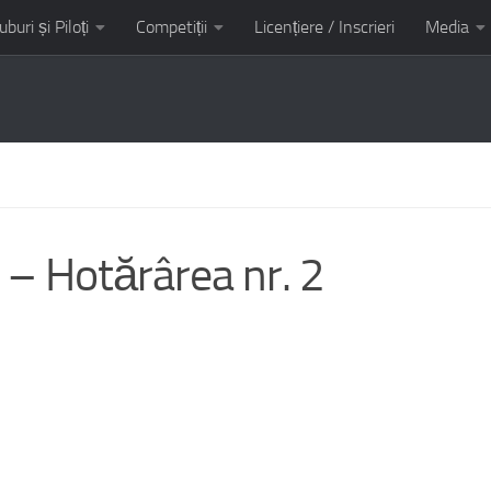
uburi și Piloți
Competiții
Licențiere / Inscrieri
Media
it AMC Kart Tunari
 – Hotărârea nr. 2