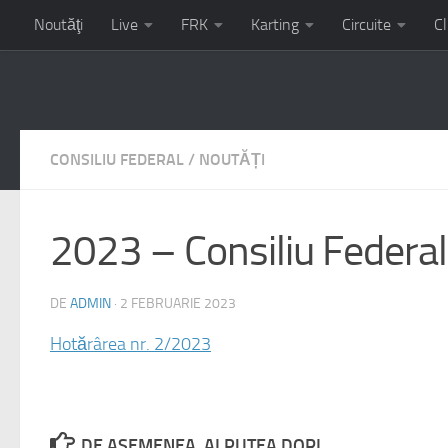
Noutăţi
Live
FRK
Karting
Circuite
Cl
Campionatul Național de Karting – etapa 3 – 17-19 iulie circu
CONSILIU FEDERAL
/
NOUTĂȚI
2023 – Consiliu Federal
DE
ADMIN
·
2 FEBRUARIE 2023
Hotărârea nr. 2/2023
DE ASEMENEA, AI PUTEA DORI...