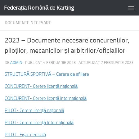
Federația Română de Karting
DOCUMENTE NECESARE
2023 – Documente necesare concurenților,
piloților, mecanicilor și arbitrilor/oficialilor
DE
ADMIN
· PUBLICAT
4 FEBRUARIE 2023
· ACTUALIZAT
7 FEBRUARIE 2023
STRUCTURĂ SPORTIVĂ – Cerere de afiliere
CONCURENT- Cerere licență națională
CONCURENT- Cerere licență internațională
PILOT- Cerere licență națională
PILOT- Cerere licență Internațională
PILOT- Fișa medicală