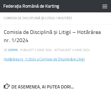
Federația Română de Karting
COMISIA DE DISCIPLINĂ ȘI LITIGII
/
NOUTĂȚI
Comisia de Disciplină și Litigii – Hotărârea
nr. 1/2024
DE
ADMIN
· PUBLICAT
4 IUNIE 2024
· ACTUALIZAT
4 IUNIE 2024
Hotărârea nr. 1/2024 a Comisiei de Disciplină și Litigii
DE ASEMENEA, AI PUTEA DORI...