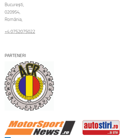
București,
020954,
România,
+4 0752075022
PARTENERI