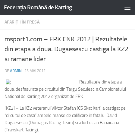
Federația Română de Karting
APARIȚII ÎN PRESĂ
msport1.com – FRK CNK 2012 | Rezultatele
din etapa a doua. Dugaesescu castiga la KZ2
si ramane lider
DE
ADMIN
·
23 MAI 2012
Rezultatele din etapa a
doua, desfasurata pe circuitul din Targu Secuiesc, a Campionatului
National de Karting 2012 organizat de FRK.
[KZ2] – La KZ2 veteranul Viktor Stefan (CS Skat Kart) a castigat pe
“circuitul de casa” ambele manse de calificare in fata lui David
Dugaesescu (Dumagas Racing Team) si a lui Lucian Babaioana
(Transkart Racing).