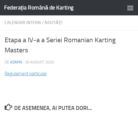
Federația Română de Karting
CALENDAR INTERN
/
NOUTĂȚI
Etapa a IV-a a Seriei Romanian Karting
Masters
DE
ADMIN
·
26 AUGUST 2020
Regulament particular
DE ASEMENEA, AI PUTEA DORI...