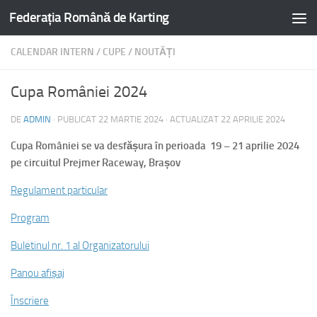
Federația Română de Karting
CALENDAR INTERN
/
CUPE
/
NOUTĂȚI
Cupa României 2024
DE
ADMIN
· PUBLICAT
22 MARTIE 2024
· ACTUALIZAT
22 APRILIE 2024
Cupa României se va desfășura în perioada 19 – 21 aprilie 2024
pe circuitul Prejmer Raceway, Brașov
Regulament particular
Program
Buletinul nr. 1 al Organizatorului
Panou afișaj
Înscriere