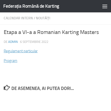
Federația Română de Karting
CALENDAR INTERN
/
NOUTĂȚI
Etapa a VI-a a Romanian Karting Masters
DE
ADMIN
·
6 SEPTEMBRIE 2022
Regulament particular
Program
DE ASEMENEA, AI PUTEA DORI...