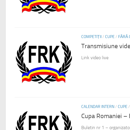
COMPETIȚII
/
CUPE
/
FĂRĂ 
Transmisiune vide
Link video live
CALENDAR INTERN
/
CUPE
Cupa Romaniei – Bu
Buletin nr 1 – organizato