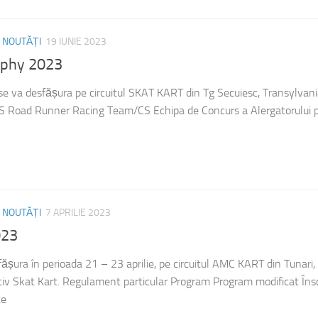
/
NOUTĂȚI
19 IUNIE 2023
ophy 2023
 se va desfășura pe circuitul SKAT KART din Tg Secuiesc, Transylvan
CS Road Runner Racing Team/CS Echipa de Concurs a Alergatorului 
/
NOUTĂȚI
7 APRILIE 2023
023
șura în perioada 21 – 23 aprilie, pe circuitul AMC KART din Tunari, I
tiv Skat Kart. Regulament particular Program Program modificat Însc
te