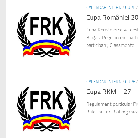
CALENDAR INTERN
/
CUPE
Cupa României 2
Cupa României se va desf
Brașov Regulament particu
participanți Clasamente
CALENDAR INTERN
/
CUPE
Cupa RKM – 27 – 
Regulament particular Pro
Buletinul nr. 3 al organiz