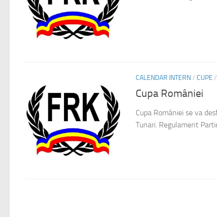
CALENDAR INTERN
/
CUPE
Cupa României
Cupa României se va desf
Tunari. Regulament Particu