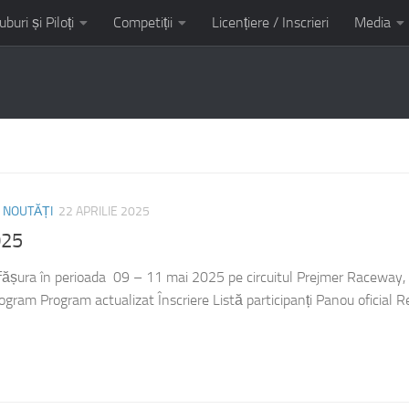
uburi și Piloți
Competiții
Licențiere / Inscrieri
Media
it AMC Kart Tunari
/
NOUTĂȚI
22 APRILIE 2025
025
ășura în perioada 09 – 11 mai 2025 pe circuitul Prejmer Raceway,
gram Program actualizat Înscriere Listă participanți Panou oficial R