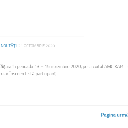
/
NOUTĂȚI
21 OCTOMBRIE 2020
ășura în perioada 13 – 15 noiembrie 2020, pe circuitul AMC KART 
lar Înscrieri Listă participanți
Pagina urmă