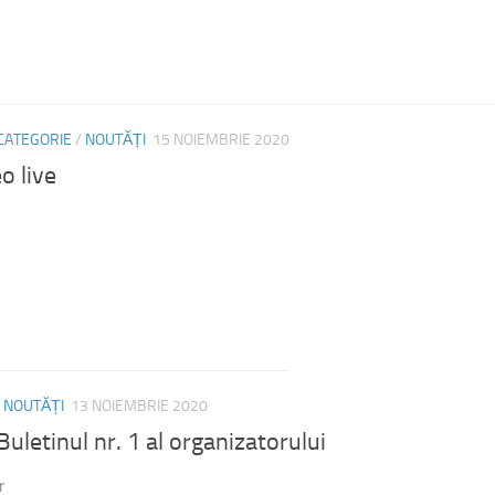
CATEGORIE
/
NOUTĂȚI
15 NOIEMBRIE 2020
o live
/
NOUTĂȚI
13 NOIEMBRIE 2020
letinul nr. 1 al organizatorului
r