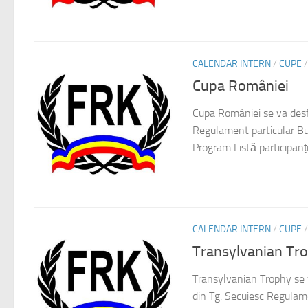
CALENDAR INTERN
/
CUPE
Cupa României
Cupa României se va desf
Regulament particular Bul
Program Listă participanți Î
CALENDAR INTERN
/
CUPE
Transylvanian Tr
Transylvanian Trophy se 
din Tg. Secuiesc Regulam