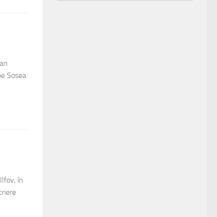
ian
pe Sosea
lfov, în
riere