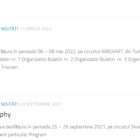
/
NOUTĂȚI
11 APRILIE 2022
ășura în perioada 06 – 08 mai 2022, pe circuitul AMCKART, din Tuna
etin nr. 1 Organizator Buletin nr. 2 Organizator Buletin nr. 3 Orga
nscrieri...
/
NOUTĂȚI
20 SEPTEMBRIE 2021
ophy
va desfășura în perioada 25 – 26 septembrie 2021, pe circuitul Skar
ent particular Program