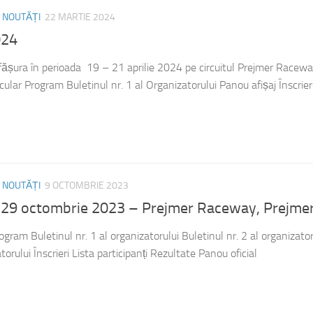
/
NOUTĂȚI
22 MARTIE 2024
024
ășura în perioada 19 – 21 aprilie 2024 pe circuitul Prejmer Racewa
lar Program Buletinul nr. 1 al Organizatorului Panou afișaj Înscrier
/
NOUTĂȚI
9 OCTOMBRIE 2023
29 octombrie 2023 – Prejmer Raceway, Prejme
gram Buletinul nr. 1 al organizatorului Buletinul nr. 2 al organizator
atorului Înscrieri Lista participanți Rezultate Panou oficial