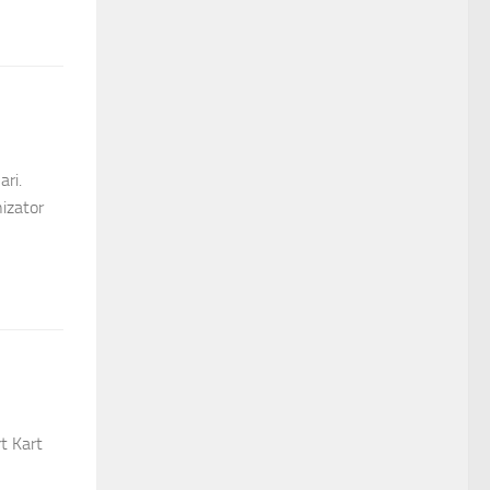
ri.
nizator
t Kart