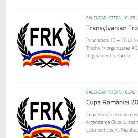
CALENDAR INTERN
/
CUPE
Transylvanian Tr
În perioada 15 – 16 iulie
Trophy în organizarea A
Regulament particular...
CALENDAR INTERN
/
CUPE
Cupa României 2
Cupa României se va desfă
organizarea Clubului spor
Lista participanți Rezulta