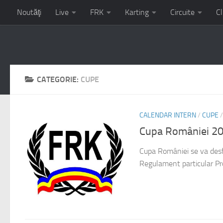
Noutăţi
Live
FRK
Karting
Circuite
Cl
Campionatul Național de Karting – etapa 3 – 17-19 iulie circu
CATEGORIE:
CUPE
CALENDAR INTERN
/
CUPE
Cupa României 2
Cupa României se va desf
Regulament particular Pro