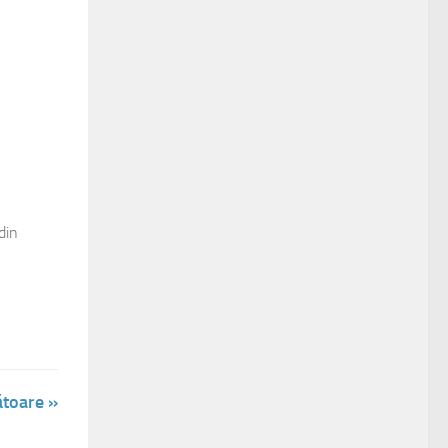
din
toare »