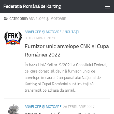
Federația Română de Karting
CATEGORIE:
ANVELOPE ȘI MOTOARE
ANVELOPE ȘI MOTOARE
/
NOUTĂȚI
8 DECEMBRIE 2021
Furnizor unic anvelope CNK și Cupa
României 2022
În baza Hotărârii nr. 9/2021 a Consiliului Federal,
cei care doresc să devină furnizori unici de
anvelope în cadrul Campionatului Național de
Karting și Cupei României sunt invitați să
transmită pe adresa de email...
ANVELOPE ȘI MOTOARE
26 FEBRUARIE 2017