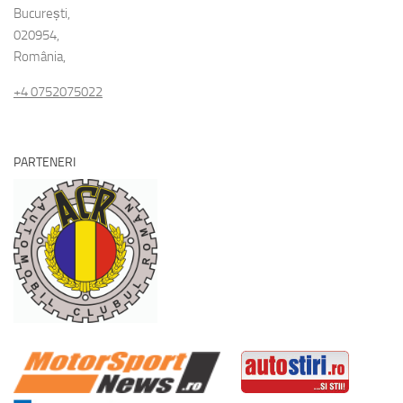
București,
020954,
România,
+4 0752075022
PARTENERI