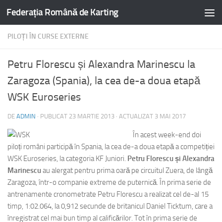
Federația Română de Karting
PILOȚI ÎN CURSE EXTERNE
Petru Florescu și Alexandra Marinescu la
Zaragoza (Spania), la cea de-a doua etapă
WSK Euroseries
DE
ADMIN
· PUBLICAT
23 MARTIE 2013
· ACTUALIZAT
3 MAI 2017
În acest week-end doi
piloți români participă în Spania, la cea de-a doua etapă a competiției
WSK Euroseries, la categoria KF Juniori.
Petru Florescu și Alexandra
Marinescu
au alergat pentru prima oară pe circuitul Zuera, de lângă
Zaragoza, într-o companie extreme de puternică. În prima serie de
antrenamente cronometrate Petru Florescu a realizat cel de-al 15
timp, 1:02.064, la 0,912 secunde de britanicul Daniel Ticktum, care a
înregistrat cel mai bun timp al calificărilor. Tot în prima serie de