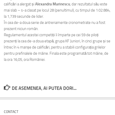
calificări a alergat și
Alexandra Marinescu
, dar rezultatul său este
mai slab – s-a clasat pe locul 28 (penultimul), cu timpul de 1:02.884,
la 1,739 secunde de lider.
În cea de-a doua serie de antrenamente cronometrate nu a fost
prezent niciun român.
Regulamentul acestei competiții îi împarte pe cei 59 de piloți
prezenți la cea de-a doua etapă, grupa KF Juniori, în cinci grupe și se
întrec în 4 manșe de calificări, pentru a stabili configurația grilelor
pentru prefinalele de mâine. Finala este programată tot mâine, de
la ora 16,05, ora României.
DE ASEMENEA, AI PUTEA DORI...
CONTACT